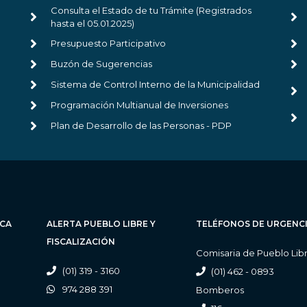
Consulta el Estado de tu Trámite (Registrados
hasta el 05.01.2025)
Presupuesto Participativo
Buzón de Sugerencias
Sistema de Control Interno de la Municipalidad
Programación Multianual de Inversiones
Plan de Desarrollo de las Personas - PDP
ICA
ALERTA PUEBLO LIBRE Y
TELÉFONOS DE URGENC
FISCALIZACIÓN
Comisaria de Pueblo Lib
(01) 319 - 3160
(01) 462 - 0893
974 288 391
Bomberos