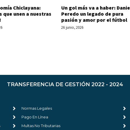
Un gol más va a haber: Danie
omía Chiclayana:
Peredo un legado de pura
s que unen a nuestras
pasión y amor por el fútbol
!
26 junio, 2026
26
TRANSFERENCIA DE GESTIÓN 2022 - 2024
Normas Legales
Pago En Línea
s
Multas No Tributarias