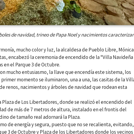
rboles de navidad, trineo de Papa Noel y nacimientos caracteriza
rmonía, mucho color y luz, la alcaldesa de Pueblo Libre, Mónica
tas, encabezó la ceremonia de encendido de la “Villa Navideña
as en el Parque 3 de Octubre.
on mucho entusiasmo, la llave que encendía este sistema, los
 primer momento se iluminaron, una a una, las casitas de la Vill
 de renos, nacimientos y árboles de navidad que rodean esta
a Plaza de Los Libertadores, donde se realizó el encendido del
d de más de 7 metros de altura, instalado en el frontis del
ino de tamaño real adornará la Plaza.
mo de energía y segura, puesto que no se recalienta, evitando,
rque 3 de Octubre y Plaza de los Libertadores donde los vecinos