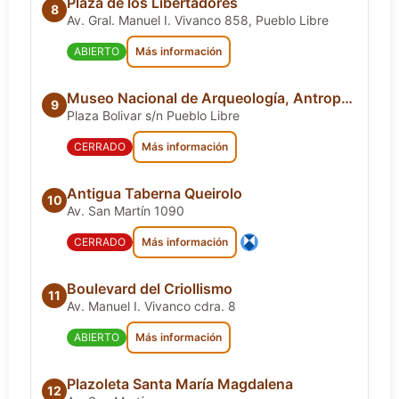
Plaza de los Libertadores
8
Av. Gral. Manuel I. Vivanco 858, Pueblo Libre
ABIERTO
Más información
Museo Nacional de Arqueología, Antropología e Historia del Perú
9
Plaza Bolivar s/n Pueblo Libre
CERRADO
Más información
Antigua Taberna Queirolo
10
Av. San Martín 1090
CERRADO
Más información
Boulevard del Criollismo
11
Av. Manuel I. Vivanco cdra. 8
ABIERTO
Más información
Plazoleta Santa María Magdalena
12