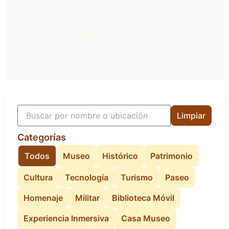
protagonistas de la Independencia en Pueblo Libre.
Arquitectura patrimonial, memoria viva y espacios donde
la libertad se escribió para América.
15
10
12
13
14
11
8
9
7
5
3
4
2
6
1
Limpiar
Categorías
Todos
Museo
Histórico
Patrimonio
Cultura
Tecnología
Turismo
Paseo
Homenaje
Militar
Biblioteca Móvil
Experiencia Inmersiva
Casa Museo