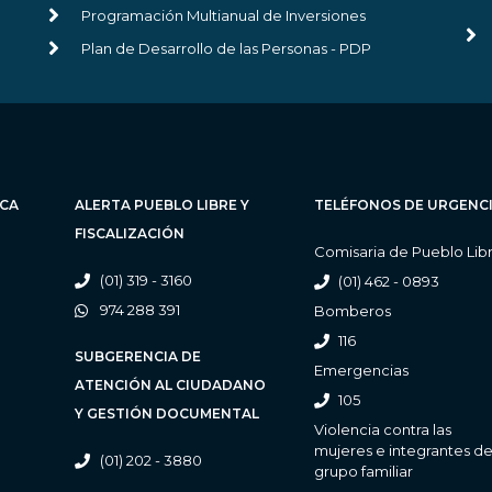
Programación Multianual de Inversiones
Plan de Desarrollo de las Personas - PDP
ICA
ALERTA PUEBLO LIBRE Y
TELÉFONOS DE URGENC
FISCALIZACIÓN
Comisaria de Pueblo Lib
(01) 319 - 3160
(01) 462 - 0893
974 288 391
Bomberos
116
SUBGERENCIA DE
Emergencias
ATENCIÓN AL CIUDADANO
105
Y GESTIÓN DOCUMENTAL
Violencia contra las
mujeres e integrantes de
(01) 202 - 3880
grupo familiar