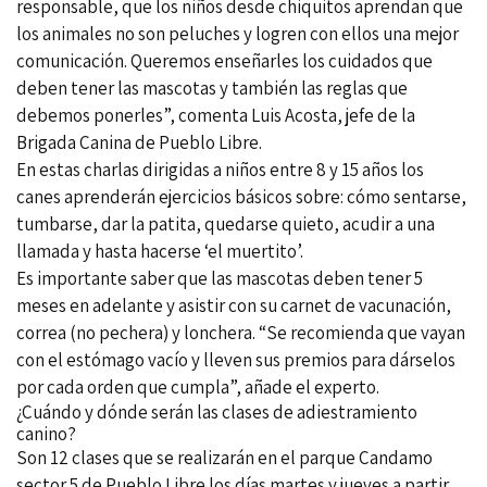
responsable, que los niños desde chiquitos aprendan que
los animales no son peluches y logren con ellos una mejor
comunicación. Queremos enseñarles los cuidados que
deben tener las mascotas y también las reglas que
debemos ponerles”, comenta Luis Acosta, jefe de la
Brigada Canina de Pueblo Libre.
En estas charlas dirigidas a niños entre 8 y 15 años los
canes aprenderán ejercicios básicos sobre: cómo sentarse,
tumbarse, dar la patita, quedarse quieto, acudir a una
llamada y hasta hacerse ‘el muertito’.
Es importante saber que las mascotas deben tener 5
meses en adelante y asistir con su carnet de vacunación,
correa (no pechera) y lonchera. “Se recomienda que vayan
con el estómago vacío y lleven sus premios para dárselos
por cada orden que cumpla”, añade el experto.
¿Cuándo y dónde serán las clases de adiestramiento
canino?
Son 12 clases que se realizarán en el parque Candamo
sector 5 de Pueblo Libre los días martes y jueves a partir