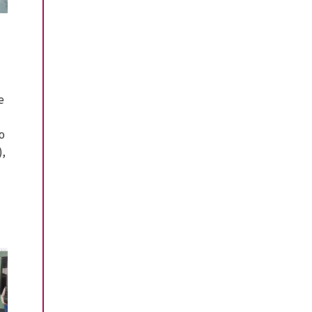
e
o
),