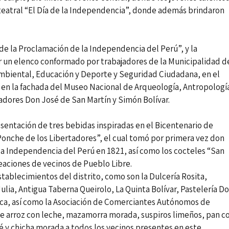
teatral “El Día de la Independencia”, donde además brindaron
de la Proclamación de la Independencia del Perú”, y la
r un elenco conformado por trabajadores de la Municipalidad d
 Ambiental, Educación y Deporte y Seguridad Ciudadana, en el
a en la fachada del Museo Nacional de Arqueología, Antropologí
rtadores Don José de San Martín y Simón Bolívar.
esentación de tres bebidas inspiradas en el Bicentenario de
Ponche de los Libertadores”, el cual tomó por primera vez don
la Independencia del Perú en 1821, así como los cocteles “San
reaciones de vecinos de Pueblo Libre.
tablecimientos del distrito, como son la Dulcería Rosita,
ulia, Antigua Taberna Queirolo, La Quinta Bolívar, Pastelería D
ica, así como la Asociación de Comerciantes Autónomos de
de arroz con leche, mazamorra morada, suspiros limeños, pan c
fé y chicha morada a todos los vecinos presentes en este