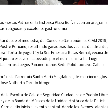
s Fiestas Patrias en la histórica Plaza Bolívar, con un programa
icas-religiosas, y excelente gastronomía.
frutar desde el mediodía, del Concurso Gastronómico CIAM 2019,
 Postre Peruano, resultando ganadoras dos vecinas del distrito,
ra “Torta de yogurt” y la Sra. Ernestina Rosas Bernal, vecina d
El jurado estuvo encabezado por el nutricionista Lic. Luigi
dad en los Juegos Panamericanos Sede Polideportivo. Callao.
bró en la Parroquia Santa María Magdalena, de casi cinco siglos
 José Nolberto Tarrillo Idrogo.
 de la Escolta de Gala de Seguridad Ciudadana de Pueblo Libre
ar y de la Banda de Músicos de la Unidad Histórica de la Policía
Carpio, dio inicio al evento central, donde los jóvenes talento