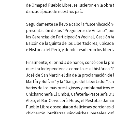
de Omaped Pueblo Libre, se lucieron en la obra 
danzas típicas de nuestros país.
Seguidamente se llevó a cabo la “Escenificación 
presentación de los “Pregoneros de Antaño”, po
las Gerencias de Participación Vecinal, Gestión
Balcón de la Quinta de los Libertadores, ubicad
e Historia del Perú, y donde residieron los libe
Finalmente, el brindis de honor, contó con la pr
nuestra Independencia como lo es el histórico “
José de San Martín el día de la proclamación de 
Martín y Bolívar” y la “Sangre del Libertador”, c
Varios de los más prestigiosos y emblemáticos es
Chicharronería El Ombú, Cafetería-Pastelería D’J
Alejo, el Bar-Cervecería Hops, el Restobar Jama
Pueblo Libre obsequiaron deliciosas porciones 
chicharrón, butifarras, sándwiches, pasteles, ca