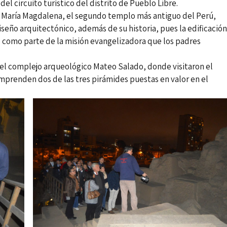
del circuito turístico del distrito de Pueblo Libre.
ta María Magdalena, el segundo templo más antiguo del Perú,
ño arquitectónico, además de su historia, pues la edificación
7 como parte de la misión evangelizadora que los padres
r el complejo arqueológico Mateo Salado, donde visitaron el
mprenden dos de las tres pirámides puestas en valor en el