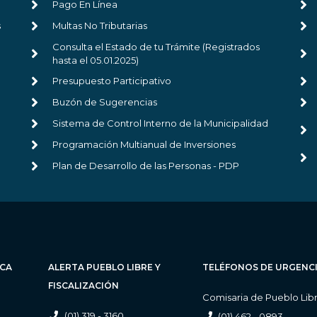
Pago En Línea
s
Multas No Tributarias
Consulta el Estado de tu Trámite (Registrados
hasta el 05.01.2025)
Presupuesto Participativo
Buzón de Sugerencias
Sistema de Control Interno de la Municipalidad
Programación Multianual de Inversiones
Plan de Desarrollo de las Personas - PDP
ICA
ALERTA PUEBLO LIBRE Y
TELÉFONOS DE URGENC
FISCALIZACIÓN
Comisaria de Pueblo Lib
(01) 319 - 3160
(01) 462 - 0893