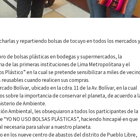
 charlas y repartiendo bolsas de tocuyo en todos los mercados 
obro de bolsas plásticas en bodegas y supermercados, la
a de las primeras instituciones de Lima Metropolitana y el
Plástico” en la cual se pretende sensibilizar a miles de vecin
as reusables cuando realicen sus compras.
ado Bolívar, ubicado en la cdra. 11 de la Av. Bolívar, en la cual
os sobre la importancia de conservar el planeta, de acuerdo a l
isterio de Ambiente.
ión Ambiental, les obsequiaron a todos los participantes de la
saje “YO NO USO BOLSAS PLÁSTICAS”, haciendo hincapié en que
 necesaria para salvar a nuestro planeta.
 en los nueve centro de abastos del distrito de Pueblo Libre,