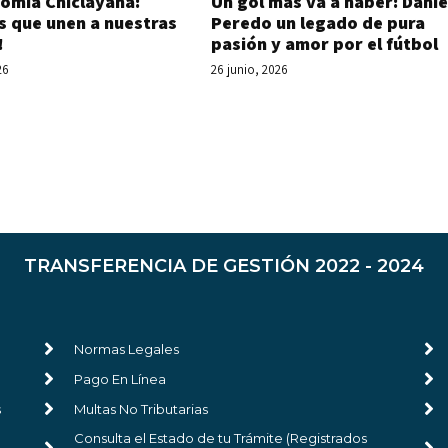
Un gol más va a haber: Danie
omía Chiclayana:
Peredo un legado de pura
s que unen a nuestras
pasión y amor por el fútbol
!
26 junio, 2026
26
TRANSFERENCIA DE GESTIÓN 2022 - 2024
Normas Legales
Pago En Línea
s
Multas No Tributarias
Consulta el Estado de tu Trámite (Registrados