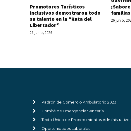
Gastron
Promotores Turísticos
¡Sabore
Inclusivos demostraron todo
familias
su talento en la “Ruta del
26 junio, 20
Libertador”
26 junio, 2026
Padrón de Comercio Ambulatorio 2023
Comité de Emergencia Sanitaria
Texto Único de Procedimientos Administrativo
Oportunidades Laborales