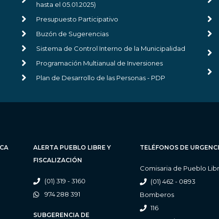
hasta el 05.01.2025)
Presupuesto Participativo
Buzón de Sugerencias
Sistema de Control Interno de la Municipalidad
Programación Multianual de Inversiones
Plan de Desarrollo de las Personas - PDP
ICA
ALERTA PUEBLO LIBRE Y
TELÉFONOS DE URGENC
FISCALIZACIÓN
Comisaria de Pueblo Lib
(01) 319 - 3160
(01) 462 - 0893
974 288 391
Bomberos
116
SUBGERENCIA DE