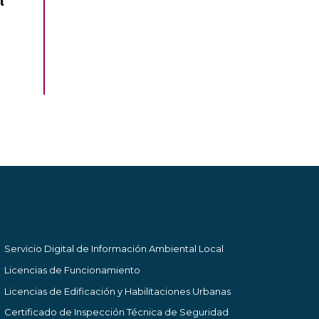
l
Servicio Digital de Información Ambiental Local
Licencias de Funcionamiento
Licencias de Edificación y Habilitaciones Urbanas
Certificado de Inspección Técnica de Seguridad