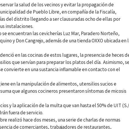
servar la salud de los vecinos y evitar la propagación de
unicipalidad de Pueblo Libre, en compañía de la Fiscalía,
ías del distrito llegando a ser clausuradas ocho de ellas por
us instalaciones.
o se encuentran las cevicherías Luz Mar, Paradero Norteño,
rquino y Don Cangrejo, además de una tienda OXXO ubicada en l
idenció en las cocinas de estos lugares, la presencia de heces d
silios que servían para preparar los platos del día. Asimismo, s
e convierte en una sustancia inflamable en contacto con el
iene en la manipulación de alimentos, utensilios sucios e
 suma que algunos cocineros presentaron síntomas de micosis
cios y la aplicación de la multa que van hasta el 50% de UIT (S.
rán fuera de servicio.
bre realizó hace dos meses, una serie de charlas de normas
sencia de comerciantes, trabajadores de restaurantes,