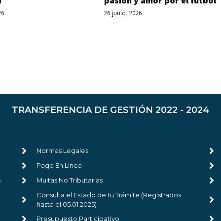
pasión y amor por el fútbol
!
26 junio, 2026
26
TRANSFERENCIA DE GESTIÓN 2022 - 2024
Normas Legales
Pago En Línea
s
Multas No Tributarias
Consulta el Estado de tu Trámite (Registrados
hasta el 05.01.2025)
Presupuesto Participativo