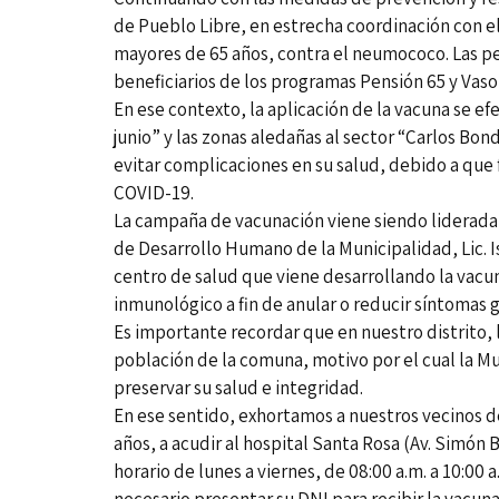
de Pueblo Libre, en estrecha coordinación con e
mayores de 65 años, contra el neumococo. Las per
beneficiarios de los programas Pensión 65 y Vaso
En ese contexto, la aplicación de la vacuna se 
junio” y las zonas aledañas al sector “Carlos Bo
evitar complicaciones en su salud, debido a que
COVID-19.
La campaña de vacunación viene siendo liderada
de Desarrollo Humano de la Municipalidad, Lic. 
centro de salud que viene desarrollando la vacun
inmunológico a fin de anular o reducir síntomas 
Es importante recordar que en nuestro distrito,
población de la comuna, motivo por el cual la M
preservar su salud e integridad.
En ese sentido, exhortamos a nuestros vecinos d
años, a acudir al hospital Santa Rosa (Av. Simón B
horario de lunes a viernes, de 08:00 a.m. a 10:00 
necesario presentar su DNI para recibir la vacuna