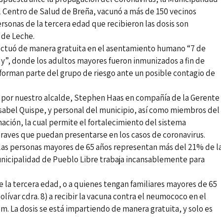
l Centro de Salud de Breña, vacunó a más de 150 vecinos
sonas de la tercera edad que recibieron las dosis son
 de Leche.
efectuó de manera gratuita en el asentamiento humano “7 de
ndy”, donde los adultos mayores fueron inmunizados a fin de
 forman parte del grupo de riesgo ante un posible contagio de
 por nuestro alcalde, Stephen Haas en compañía de la Gerente
Isabel Quispe, y personal del municipio, así como miembros del
ación, la cual permite el fortalecimiento del sistema
graves que puedan presentarse en los casos de coronavirus.
 las personas mayores de 65 años representan más del 21% de l
unicipalidad de Pueblo Libre trabaja incansablemente para
e la tercera edad, o a quienes tengan familiares mayores de 65
olívar cdra. 8) a recibir la vacuna contra el neumococo en el
a.m. La dosis se está impartiendo de manera gratuita, y solo es
.