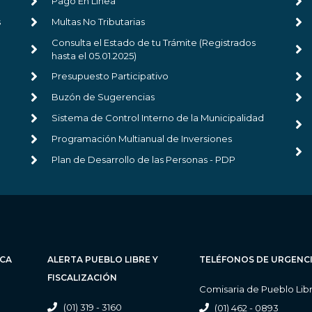
Pago En Línea
s
Multas No Tributarias
Consulta el Estado de tu Trámite (Registrados
hasta el 05.01.2025)
Presupuesto Participativo
Buzón de Sugerencias
Sistema de Control Interno de la Municipalidad
Programación Multianual de Inversiones
Plan de Desarrollo de las Personas - PDP
ICA
ALERTA PUEBLO LIBRE Y
TELÉFONOS DE URGENC
FISCALIZACIÓN
Comisaria de Pueblo Lib
(01) 319 - 3160
(01) 462 - 0893