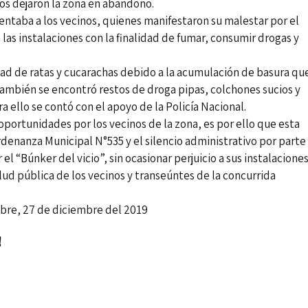
ños dejaron la zona en abandono.
tentaba a los vecinos, quienes manifestaron su malestar por el
las instalaciones con la finalidad de fumar, consumir drogas y
idad de ratas y cucarachas debido a la acumulación de basura qu
También se encontró restos de droga pipas, colchones sucios y
a ello se contó con el apoyo de la Policía Nacional.
portunidades por los vecinos de la zona, es por ello que esta
denanza Municipal N°535 y el silencio administrativo por parte
 el “Búnker del vicio”, sin ocasionar perjuicio a sus instalaciones
alud pública de los vecinos y transeúntes de la concurrida
iembre del 2019
!