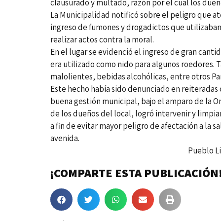
clausurado y multado, razón por el cual los due
La Municipalidad notificó sobre el peligro que a
ingreso de fumones y drogadictos que utilizaban 
realizar actos contra la moral.
En el lugar se evidenció el ingreso de gran cant
era utilizado como nido para algunos roedores. 
malolientes, bebidas alcohólicas, entre otros Par
Este hecho había sido denunciado en reiteradas o
buena gestión municipal, bajo el amparo de la Or
de los dueños del local, logró intervenir y limpiar
a fin de evitar mayor peligro de afectación a la s
avenida.
Pueblo Libre, 27 de dic
¡COMPARTE ESTA PUBLICACIÓN