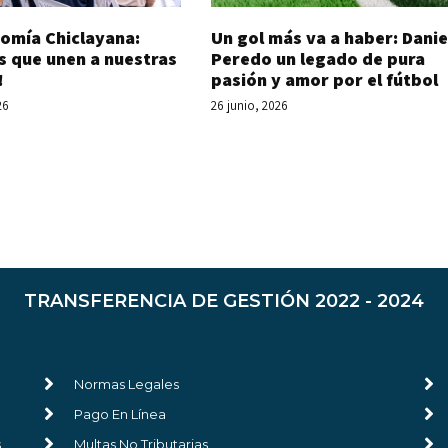
Un gol más va a haber: Danie
omía Chiclayana:
Peredo un legado de pura
s que unen a nuestras
pasión y amor por el fútbol
!
26 junio, 2026
26
TRANSFERENCIA DE GESTIÓN 2022 - 2024
Normas Legales
Pago En Línea
s
Multas No Tributarias