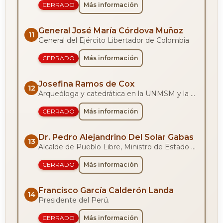
CERRADO
Más información
General José María Córdova Muñoz
11
General del Ejército Libertador de Colombia
CERRADO
Más información
Josefina Ramos de Cox
12
Arqueóloga y catedrática en la UNMSM y la PUCP
CERRADO
Más información
Dr. Pedro Alejandrino Del Solar Gabas
13
Alcalde de Pueblo Libre, Ministro de Estado y Vicepresidente de la República.
CERRADO
Más información
Francisco García Calderón Landa
14
Presidente del Perú.
CERRADO
Más información