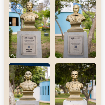
Martín
Antonio José de
Sucre
Protector del Perú (1821-
1822)
Gran Mariscal de
Ayacucho y 1° presidente
de Bolivia.
José Domingo de
Manuel Gaspar
La Mar y Cortázar
Villarán Loli
Comandante General del
Comandante General del
Callao y Presidente del
Callao y Presidente del
Perú (1827)
Perú (1827)