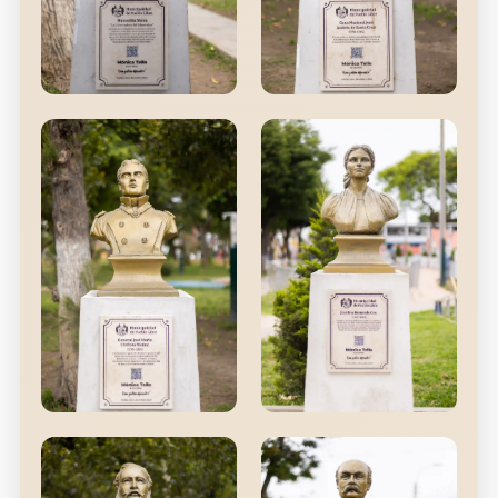
Manuelita Sáenz
José Andrés de
Santa Cruz
Coronel del Ejército
Unido Libertador
2° presidente de Bolivia y
Protector Supremo de la
Confederación Perú-
Boliviana
General José María
Josefina Ramos de
Córdova Muñoz
Cox
General del Ejército
Arqueóloga y catedrática