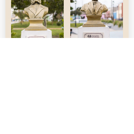
Libertador de Colombia
en la UNMSM y la PUCP
Dr. Pedro
Francisco García
Alejandrino Del
Calderón Landa
Solar Gabas
Presidente del Perú.
Alcalde de Pueblo Libre,
Ministro de Estado y
Vicepresidente de la
República.