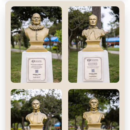
Don Gonzalo
Andrés Hurtado de
Taulichusco
Mendoza y Cabrera
Curaca del valle del
III Virrey del Perú (1556-
Rímac
1560)