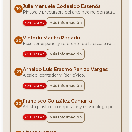
Julia Manuela Codesido Estenós
19
Pintora y precursora del arte neoindigenista en el Perú.
CERRADO
Más información
Victorio Macho Rogado
20
Escultor español y referente de la escultura contemporánea.
CERRADO
Más información
Arnaldo Luis Erasmo Panizo Vargas
21
Alcalde, contador y líder cívico.
CERRADO
Más información
Francisco González Gamarra
22
Artista plástico, compositor y musicólogo peruano.
CERRADO
Más información