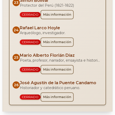
Simón Bolívar
23
Protector del Perú (1821-1822)
CERRADO
Más información
Rafael Larco Hoyle
24
Arqueólogo, investigador.
CERRADO
Más información
Mario Alberto Florián Díaz
25
Poeta, profesor, narrador, ensayista e historiador peruano.
CERRADO
Más información
José Agustín de la Puente Candamo
26
Historiador y catedrático peruano.
CERRADO
Más información