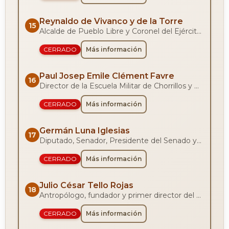
Reynaldo de Vivanco y de la Torre
15
Alcalde de Pueblo Libre y Coronel del Ejército Peruano.
CERRADO
Más información
Paul Josep Emile Clément Favre
16
Director de la Escuela Militar de Chorrillos y Jefe de Estado Mayor de la Fuerza Aérea Peruana.
CERRADO
Más información
Germán Luna Iglesias
17
Diputado, Senador, Presidente del Senado y Ministro de Guerra.
CERRADO
Más información
Julio César Tello Rojas
18
Antropólogo, fundador y primer director del Museo Nacional de Arqueología y Antropología del Perú.
CERRADO
Más información