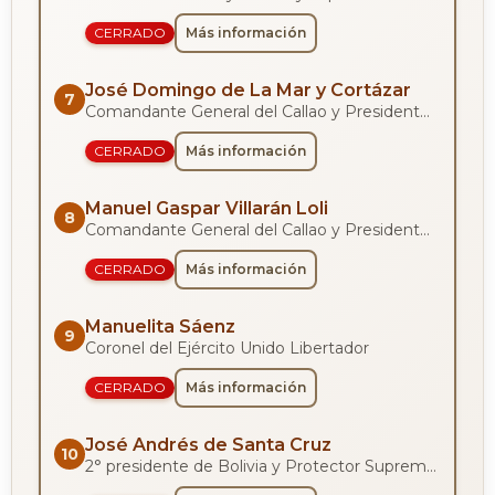
CERRADO
Más información
José Domingo de La Mar y Cortázar
7
Comandante General del Callao y Presidente del Perú (1827)
CERRADO
Más información
Manuel Gaspar Villarán Loli
8
Comandante General del Callao y Presidente del Perú (1827)
CERRADO
Más información
Manuelita Sáenz
9
Coronel del Ejército Unido Libertador
CERRADO
Más información
José Andrés de Santa Cruz
10
2° presidente de Bolivia y Protector Supremo de la Confederación Perú-Boliviana