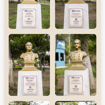
Don Isidro
Joaquín de la
Cortázar y Abarca
Pezuela
Alcalde de Lima (1821)
Virrey del Perú (1816-
1821)
Don José de San
Gran Mariscal