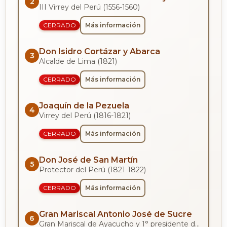
2
III Virrey del Perú (1556-1560)
CERRADO
Más información
Don Isidro Cortázar y Abarca
3
Alcalde de Lima (1821)
CERRADO
Más información
Joaquín de la Pezuela
4
Virrey del Perú (1816-1821)
CERRADO
Más información
Don José de San Martín
5
Protector del Perú (1821-1822)
CERRADO
Más información
Gran Mariscal Antonio José de Sucre
6
Gran Mariscal de Ayacucho y 1° presidente de Bolivia.