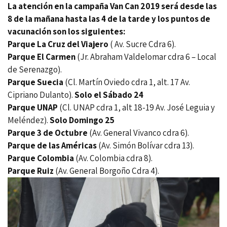
La atención en la campaña Van Can 2019 será desde las
8 de la mañana hasta las 4 de la tarde y los puntos de
vacunación son los siguientes:
Parque La Cruz del Viajero
( Av. Sucre Cdra 6).
Parque El Carmen
(Jr. Abraham Valdelomar cdra 6 – Local
de Serenazgo).
Parque Suecia
(Cl. Martín Oviedo cdra 1, alt. 17 Av.
Cipriano Dulanto).
Solo el Sábado 24
Parque UNAP
(Cl. UNAP cdra 1, alt 18-19 Av. José Leguia y
Meléndez).
Solo Domingo 25
Parque 3 de Octubre
(Av. General Vivanco cdra 6).
Parque de las Américas
(Av. Simón Bolívar cdra 13).
Parque Colombia
(Av. Colombia cdra 8).
Parque Ruiz
(Av. General Borgoño Cdra 4).