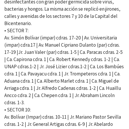
desinfectantes con gran poder germicida sobre virus,
bacterias y hongos. La misma acción se replicó en jirones,
calles y avenidas de los sectores 7 y 10 de la Capital del
Bicentenario.
• SECTOR 7:
Av. Simón Bolívar (impar) cdras. 17-20 | Av. Universitaria
(impar) cdra.17 | Av. Manuel Cipriano Dulanto (par) cdras.
17-19 |Jr. Juan Valer (par) cdras. 1-5 | Ca. Paracas cdras. 2-5
| Ca. Capirona cdra. 1 | Ca. Robert Kennedy cdras. 1-2 | Ca.
UNAP cdras.1-2 | Jr. José Lizier cdras.1-2 | Ca. Los Bambúes
cdra. 1 | Ca. Pavayacu cdra. 1 | Jr. Trompeteros cdra. 1 | Ca.
Aduana cdra. 1 | Ca. Alberto Marlet cdra. 1 | Ca. Miguel de
Arriaga cdra. 1 | Jr. Alfredo Cadenas cdras. 1-2 | Ca. Huaillu
Ancco cdra. 2 | Ca. Chepen cdra. 1 | Jr. Abraham Lincoln
cdras. 1-3.
• SECTOR 10:
Av. Bolívar (Impar) cdras. 10-11 | Jr. Mariano Pastor Sevilla
cdras. 1-2 | Jr. General Artigas cdras. 6-9 | Jr. Abelardo