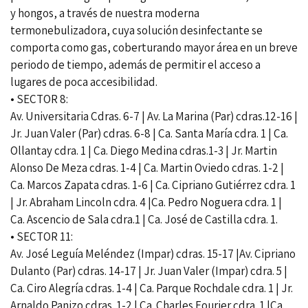
y hongos, a través de nuestra moderna
termonebulizadora, cuya solución desinfectante se
comporta como gas, coberturando mayor área en un breve
periodo de tiempo, además de permitir el acceso a
lugares de poca accesibilidad.
• SECTOR 8:
Av. Universitaria Cdras. 6-7 | Av. La Marina (Par) cdras.12-16 |
Jr. Juan Valer (Par) cdras. 6-8 | Ca. Santa María cdra. 1 | Ca.
Ollantay cdra. 1 | Ca. Diego Medina cdras.1-3 | Jr. Martin
Alonso De Meza cdras. 1-4 | Ca. Martin Oviedo cdras. 1-2 |
Ca. Marcos Zapata cdras. 1-6 | Ca. Cipriano Gutiérrez cdra. 1
| Jr. Abraham Lincoln cdra. 4 |Ca. Pedro Noguera cdra. 1 |
Ca. Ascencio de Sala cdra.1 | Ca. José de Castilla cdra. 1.
• SECTOR 11:
Av. José Leguía Meléndez (Impar) cdras. 15-17 |Av. Cipriano
Dulanto (Par) cdras. 14-17 | Jr. Juan Valer (Impar) cdra. 5 |
Ca. Ciro Alegría cdras. 1-4 | Ca. Parque Rochdale cdra. 1 | Jr.
Arnaldo Panizo cdras. 1-2 | Ca. Charles Fourier cdra. 1 |Ca.