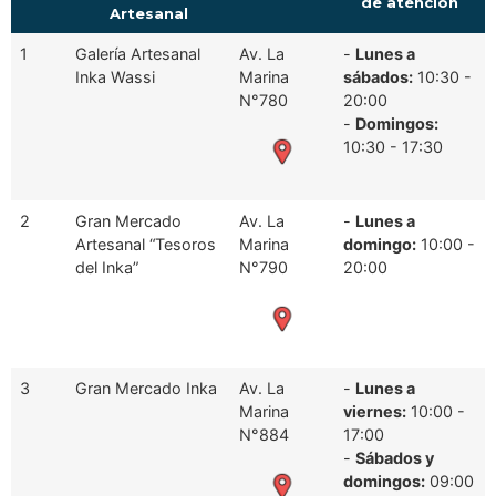
de atención
Artesanal
1
Galería Artesanal
Av. La
-
Lunes a
Inka Wassi
Marina
sábados:
10:30 -
N°780
20:00
-
Domingos:
10:30 - 17:30
2
Gran Mercado
Av. La
-
Lunes a
Artesanal “Tesoros
Marina
domingo:
10:00 -
del Inka”
N°790
20:00
3
Gran Mercado Inka
Av. La
-
Lunes a
Marina
viernes:
10:00 -
N°884
17:00
-
Sábados y
domingos:
09:00