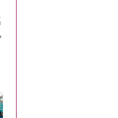
s
l
a