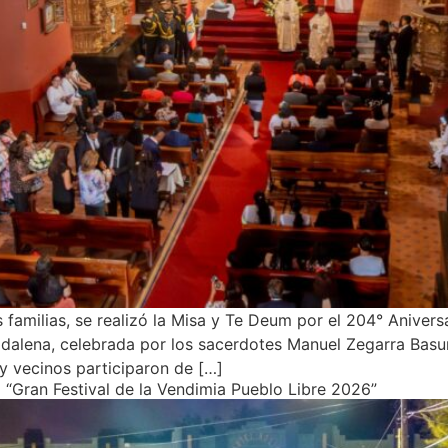
as familias, se realizó la Misa y Te Deum por el 204° Anivers
gdalena, celebrada por los sacerdotes Manuel Zegarra Basu
s y vecinos participaron de […]
 “Gran Festival de la Vendimia Pueblo Libre 2026”