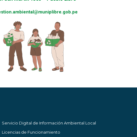
estion.ambiental@muniplibre.gob.pe
Servicio Digital de Información Ambiental Local
Licencias de Funcionamiento