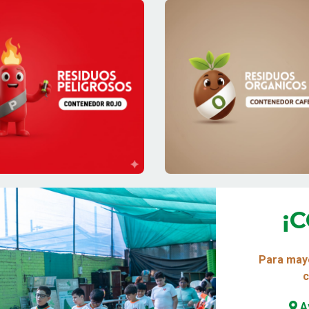
¡
Para mayo
c
Av