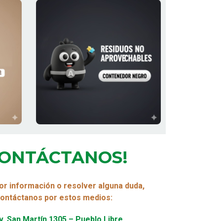
CONTÁCTANOS!
r información o resolver alguna duda,
ontáctanos por estos medios:
. San Martín 1305 – Pueblo Libre