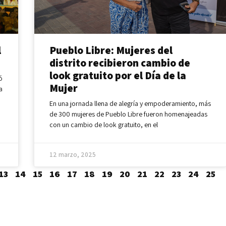
l
Pueblo Libre: Mujeres del
distrito recibieron cambio de
look gratuito por el Día de la
ó
Mujer
a
En una jornada llena de alegría y empoderamiento, más
de 300 mujeres de Pueblo Libre fueron homenajeadas
con un cambio de look gratuito, en el
12 marzo, 2025
13
14
15
16
17
18
19
20
21
22
23
24
25