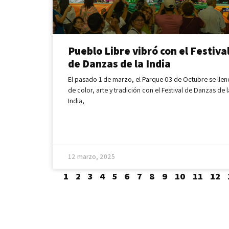
Pueblo Libre vibró con el Festiva
de Danzas de la India
El pasado 1 de marzo, el Parque 03 de Octubre se llen
de color, arte y tradición con el Festival de Danzas de l
India,
12 marzo, 2025
1
2
3
4
5
6
7
8
9
10
11
12