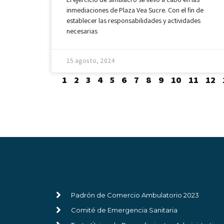
inmediaciones de Plaza Vea Sucre. Con el fin de
establecer las responsabilidades y actividades
necesarias
15 agosto, 2024
1
2
3
4
5
6
7
8
9
10
11
12
Padrón de Comercio Ambulatorio 2023
Comité de Emergencia Sanitaria