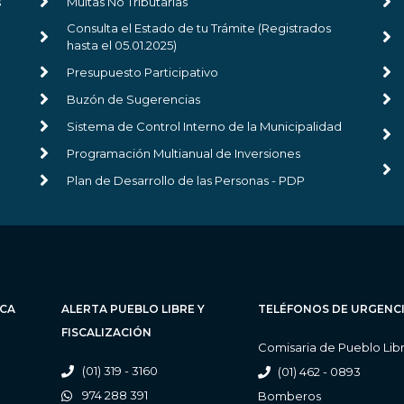
s
Multas No Tributarias
Consulta el Estado de tu Trámite (Registrados
hasta el 05.01.2025)
Presupuesto Participativo
Buzón de Sugerencias
Sistema de Control Interno de la Municipalidad
Programación Multianual de Inversiones
Plan de Desarrollo de las Personas - PDP
ICA
ALERTA PUEBLO LIBRE Y
TELÉFONOS DE URGENC
FISCALIZACIÓN
Comisaria de Pueblo Lib
(01) 319 - 3160
(01) 462 - 0893
974 288 391
Bomberos