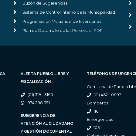
Buzón de Sugerencias
Sistema de Control Interno de la Municipalidad
Programación Multianual de Inversiones
Plan de Desarrollo de las Personas - PDP
ICA
ALERTA PUEBLO LIBRE Y
TELÉFONOS DE URGENC
FISCALIZACIÓN
Comisaria de Pueblo Lib
(01) 319 - 3160
(01) 462 - 0893
974 288 391
Bomberos
116
SUBGERENCIA DE
Emergencias
ATENCIÓN AL CIUDADANO
105
Y GESTIÓN DOCUMENTAL
Violencia contra las