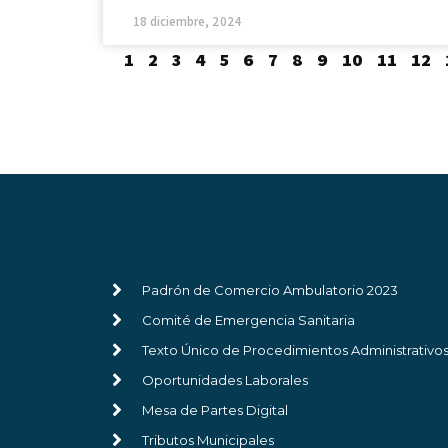
18 diciembre, 2024
1
2
3
4
5
6
7
8
9
10
11
12
Padrón de Comercio Ambulatorio 2023
Comité de Emergencia Sanitaria
Texto Único de Procedimientos Administrativo
Oportunidades Laborales
Mesa de Partes Digital
Tributos Municipales