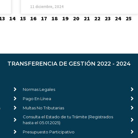
11 diciembre, 2024
13
14
15
16
17
18
19
20
21
22
23
24
25
TRANSFERENCIA DE GESTIÓN 2022 - 2024
Normas Legales
Pago En Línea
s
Multas No Tributarias
Consulta el Estado de tu Trámite (Registrados
hasta el 05.01.2025)
Presupuesto Participativo