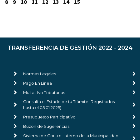
7
8
9
10
11
12
13
14
15
TRANSFERENCIA DE GESTIÓN 2022 - 2024
Normas Legales
Pago En Línea
s
Multas No Tributarias
Consulta el Estado de tu Trámite (Registrados
hasta el 05.01.2025)
Presupuesto Participativo
Buzón de Sugerencias
Sistema de Control Interno de la Municipalidad