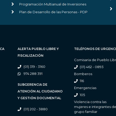
Programación Multianual de Inversiones
Plan de Desarrollo de las Personas - PDP
ICA
ALERTA PUEBLO LIBRE Y
TELÉFONOS DE URGENC
FISCALIZACIÓN
Comisaria de Pueblo Lib
(01) 319 - 3160
(01) 462 - 0893
974 288 391
Bomberos
116
SUBGERENCIA DE
Emergencias
ATENCIÓN AL CIUDADANO
105
Y GESTIÓN DOCUMENTAL
Violencia contra las
mujeres e integrantes de
(01) 202 - 3880
grupo familiar