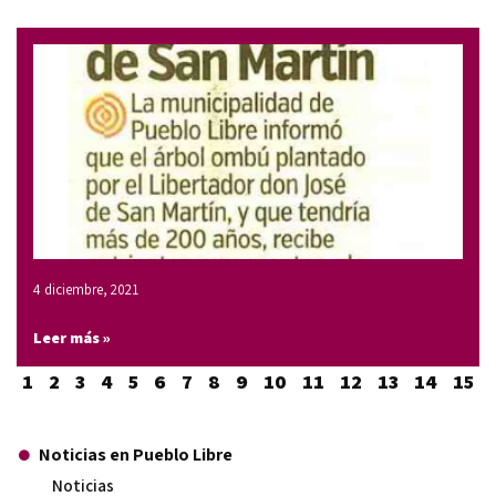
4 diciembre, 2021
Leer más »
1
2
3
4
5
6
7
8
9
10
11
12
13
14
15
Noticias en Pueblo Libre
Noticias