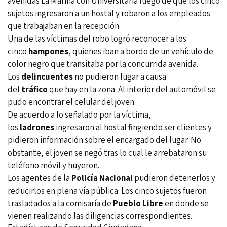
avenidas La Marina con Universitaria luego de que los cinco
sujetos ingresaron a un hostal y robaron a los empleados
que trabajaban en la recepción.
Una de las víctimas del
robo
logró reconocer a los
cinco
hampones
, quienes iban a bordo de un vehículo de
color negro que transitaba por la concurrida avenida.
Los
delincuentes
no pudieron fugar a causa
del
tráfico
que hay en la zona. Al interior del automóvil se
pudo encontrar el celular del joven.
De acuerdo a lo señalado por la víctima,
los
ladrones
ingresaron al hostal fingiendo ser clientes y
pidieron información sobre el encargado del lugar. No
obstante, el joven se negó tras lo cual le arrebataron su
teléfono móvil y huyeron.
Los agentes de la
Policía Nacional
pudieron detenerlos y
reducirlos en plena vía pública. Los cinco sujetos fueron
trasladados a la comisaría de
Pueblo Libre
en donde se
vienen realizando las diligencias correspondientes.