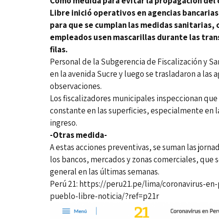
Como medida para evitar la propagación del 
Libre
inició operativos en agencias bancarias 
para que se cumplan las medidas sanitarias, c
empleados usen mascarillas durante las trans
filas.
Personal de la Subgerencia de Fiscalización y Sa
en la avenida Sucre y luego se trasladaron a las 
observaciones.
Los fiscalizadores municipales inspeccionan que 
constante en las superficies, especialmente en 
ingreso.
-Otras medida-
A estas acciones preventivas, se suman las jorna
los bancos, mercados y zonas comerciales, que so
general en las últimas semanas.
Perú 21:
https://peru21.pe/lima/coronavirus-en-
pueblo-libre-noticia/?ref=p21r