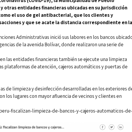
coronavirus (COVID-19), la Municipalidad de
Pueblo
y otras entidades financieras ubicadas en su jurisdicción
omo el uso de gel antibacterial, que los clientes y
acciones y que se acate la distancia correspondiente en l
nciones Administrativas inició sus labores en los bancos ubicad
agencias de la avenida Bolívar, donde realizaron una serie de
en las entidades financieras también se ejecute una limpieza
las plataformas de atención, cajeros automáticos y puertas de
das de limpieza y desinfección desarrolladas en los exteriores d
n los lugares con mayor afluencia de vecinos y clientes en
peru-fiscalizan-limpieza-de-bancos-y-cajeros-automaticos-de