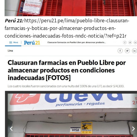
Perú 21:
https://peru21.pe/lima/pueblo-libre-clausuran-
farmacias-y-boticas-por-almacenar-productos-en-
condiciones-inadecuadas-fotos-nndc-noticia/?ref=p21r