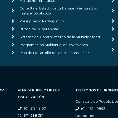
s
Multas No Tributarias
Consulta el Estado de tu Trámite (Registrados
hasta el 05.01.2025)
Presupuesto Participativo
Buzón de Sugerencias
Sistema de Control Interno de la Municipalidad
Programación Multianual de Inversiones
Plan de Desarrollo de las Personas - PDP
ICA
ALERTA PUEBLO LIBRE Y
TELÉFONOS DE URGENC
FISCALIZACIÓN
Comisaria de Pueblo Lib
(01) 319 - 3160
(01) 462 - 0893
974 288 391
Bomberos